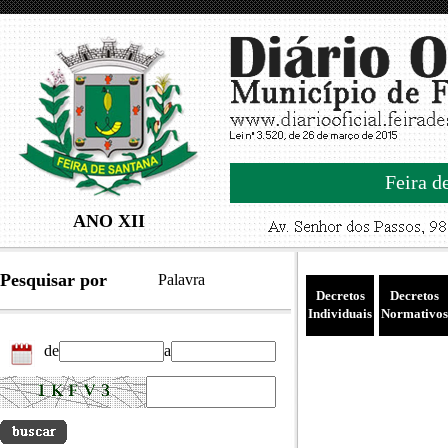
Feira d
ANO XII
Pesquisar por
Palavra
Decretos
Decretos
Individuais
Normativos
de
a