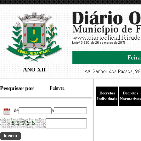
Feira
ANO XII
Pesquisar por
Palavra
Decretos
Decretos
Individuais
Normativos
de
a