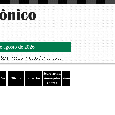
de agosto de 2026
Secretarias,
ções
Ofícios
Portarias
Autarquias
Vetos
Outros