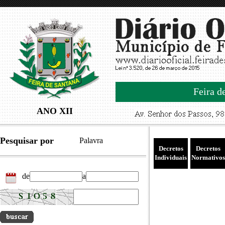
Feira d
ANO XII
Pesquisar por
Palavra
Decretos
Decretos
Individuais
Normativos
de
a