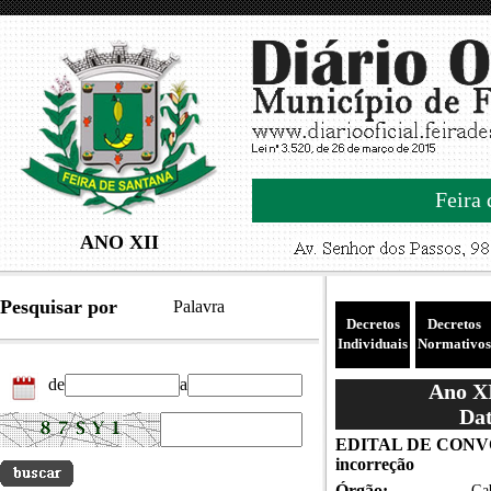
Feira 
ANO XII
Pesquisar por
Palavra
Decretos
Decretos
Individuais
Normativos
de
a
Ano XI
Dat
EDITAL DE CONVOC
incorreção
Órgão:
Gab