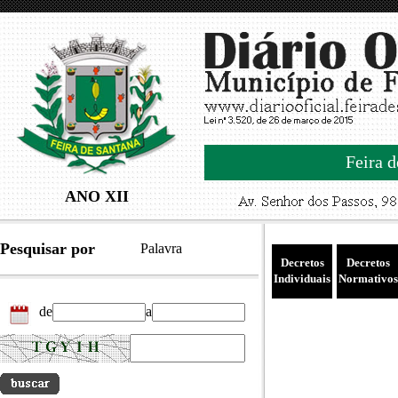
Feira d
ANO XII
Pesquisar por
Palavra
Decretos
Decretos
Individuais
Normativos
de
a