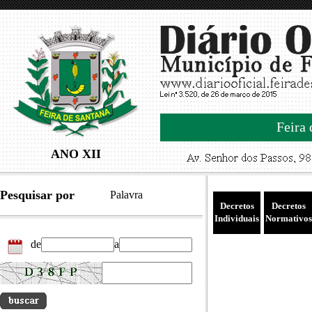
Feira 
ANO XII
Pesquisar por
Palavra
Decretos
Decretos
Individuais
Normativos
de
a