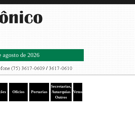
de agosto de 2026
Secretarias,
ções
Ofícios
Portarias
Autarquias
Vetos
Outros