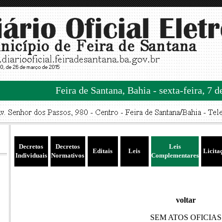
Feira de Santana, Bahia - sexta-feira, 7 
Decretos
Decretos
Leis
Editais
Leis
Licita
Individuais
Normativos
Complementares
voltar
SEM ATOS OFICIAS