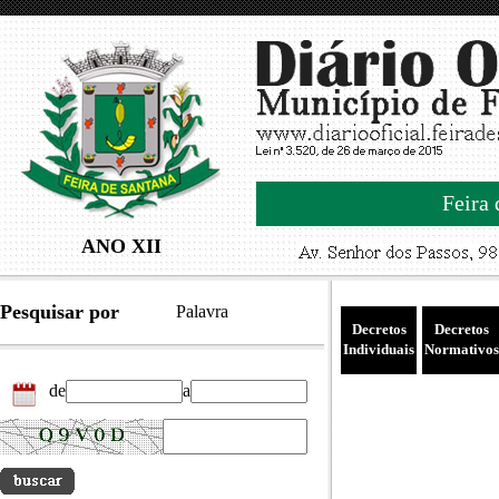
Feira 
ANO XII
Pesquisar por
Palavra
Decretos
Decretos
Individuais
Normativos
de
a