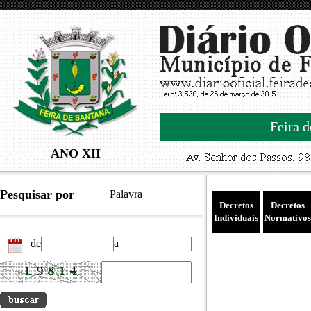
Feira d
ANO XII
Pesquisar por
Palavra
Decretos
Decretos
Individuais
Normativos
de
a