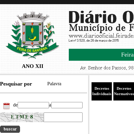
Feira
ANO XII
Pesquisar por
Palavra
Decretos
Decretos
Individuais
Normativos
de
a