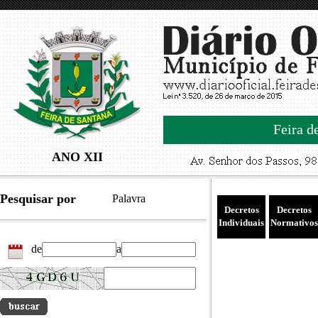
Feira d
ANO XII
Pesquisar por
Palavra
Decretos
Decretos
Individuais
Normativos
de
a