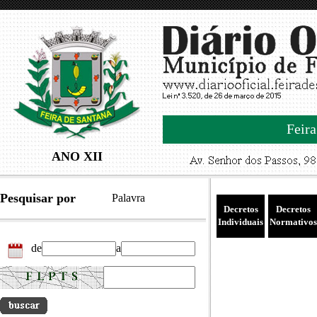
Feira
ANO XII
Pesquisar por
Palavra
Decretos
Decretos
Individuais
Normativos
de
a