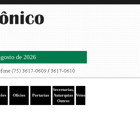
agosto de 2026
Secretarias,
ções
Ofícios
Portarias
Autarquias
Vetos
Outros