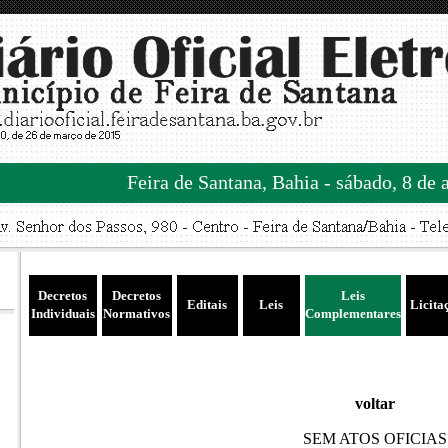
Feira de Santana, Bahia - sábado, 8 de 
Decretos
Decretos
Leis
Editais
Leis
Licita
Individuais
Normativos
Complementares
voltar
SEM ATOS OFICIAS