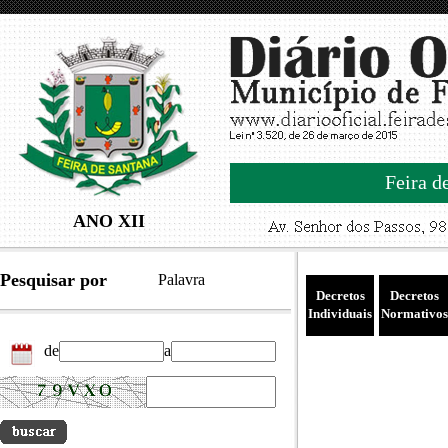
Feira d
ANO XII
Pesquisar por
Palavra
Decretos
Decretos
Individuais
Normativos
de
a