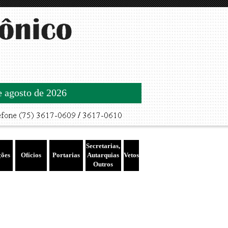
de agosto de 2026
Secretarias,
ções
Ofícios
Portarias
Autarquias
Vetos
Outros