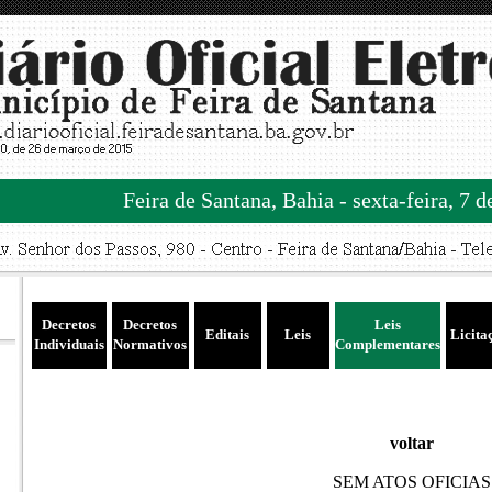
Feira de Santana, Bahia - sexta-feira, 7 
Decretos
Decretos
Leis
Editais
Leis
Licita
Individuais
Normativos
Complementares
voltar
SEM ATOS OFICIAS