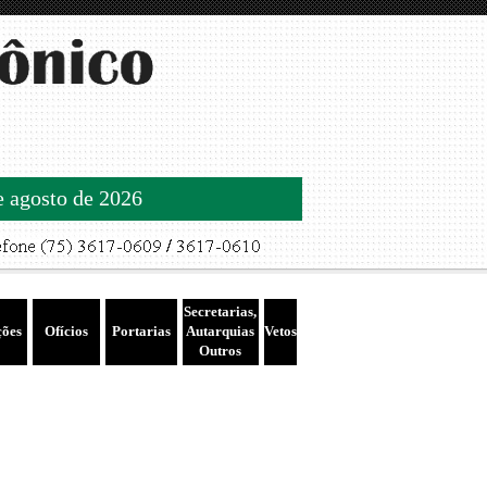
de agosto de 2026
Secretarias,
ções
Ofícios
Portarias
Autarquias
Vetos
Outros