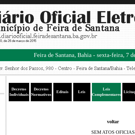
Feira de Santana, Bahia - sexta-feira, 7 
Decretos
Decretos
Leis
Editais
Leis
Licita
Individuais
Normativos
Complementares
voltar
SEM ATOS OFICIAS