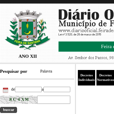
Feira 
ANO XII
Pesquisar por
Palavra
Decretos
Decretos
Individuais
Normativos
de
a