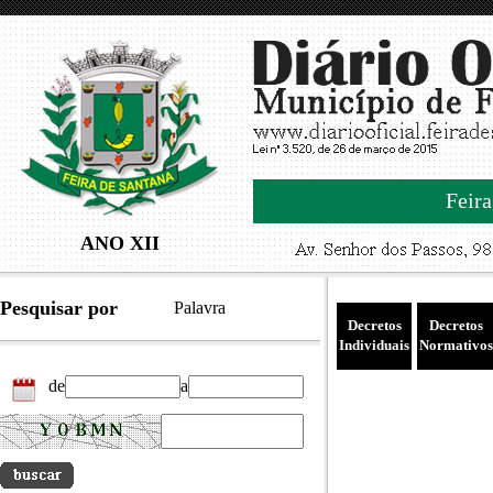
Feira
ANO XII
Pesquisar por
Palavra
Decretos
Decretos
Individuais
Normativos
de
a