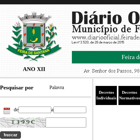
Feira d
ANO XII
Pesquisar por
Palavra
Decretos
Decretos
Individuais
Normativos
de
a