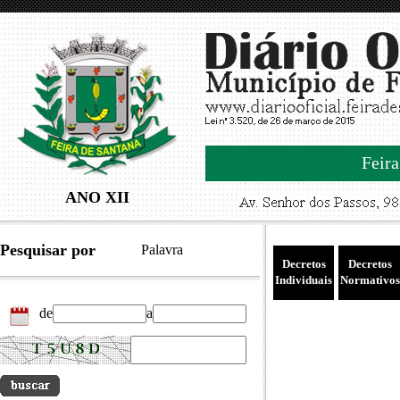
Feira
ANO XII
Pesquisar por
Palavra
Decretos
Decretos
Individuais
Normativos
de
a