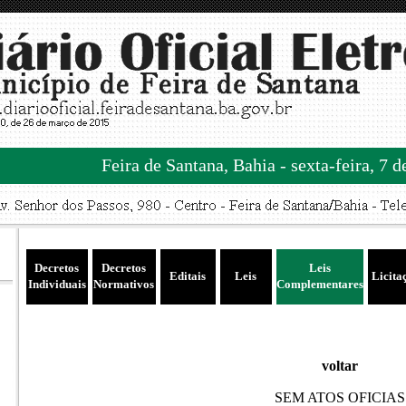
Feira de Santana, Bahia - sexta-feira, 7 
Decretos
Decretos
Leis
Editais
Leis
Licita
Individuais
Normativos
Complementares
voltar
SEM ATOS OFICIAS