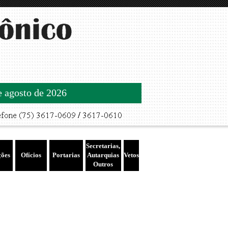
de agosto de 2026
Secretarias,
ções
Ofícios
Portarias
Autarquias
Vetos
Outros