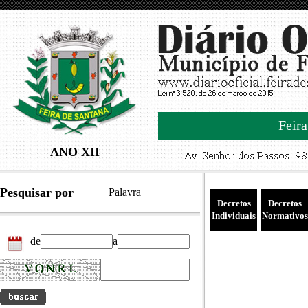
Feira
ANO XII
Pesquisar por
Palavra
Decretos
Decretos
Individuais
Normativos
de
a