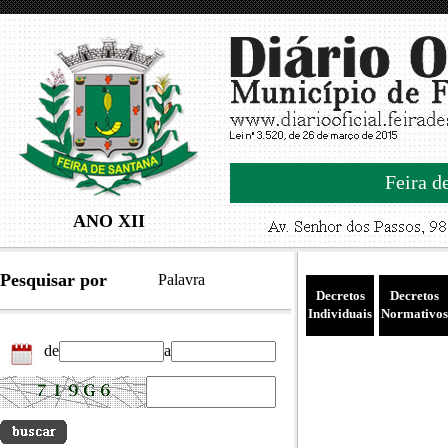
Feira d
ANO XII
Pesquisar por
Palavra
Decretos
Decretos
Individuais
Normativos
de
a