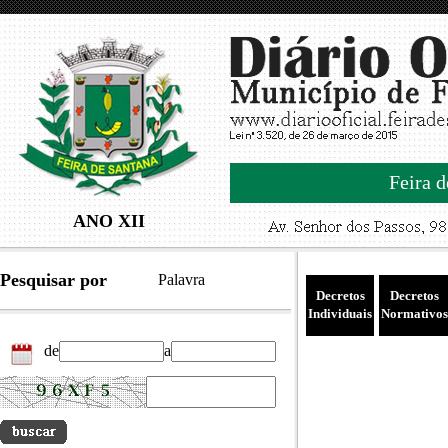
Feira d
ANO XII
Pesquisar por
Palavra
Decretos
Decretos
Individuais
Normativos
de
a