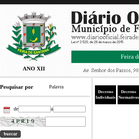
Feira d
ANO XII
Pesquisar por
Palavra
Decretos
Decretos
Individuais
Normativos
de
a