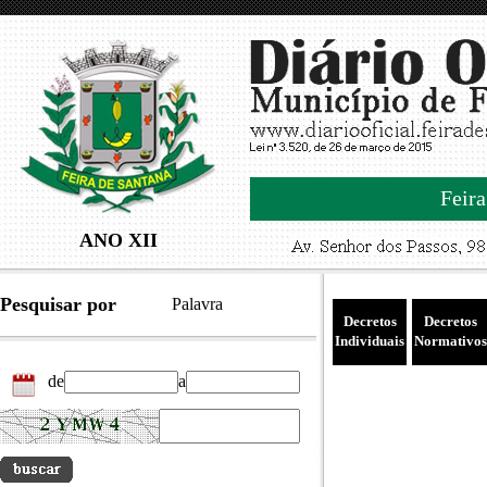
Feira
ANO XII
Pesquisar por
Palavra
Decretos
Decretos
Individuais
Normativos
de
a