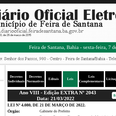
Feira de Santana, Bahia - sexta-feira, 7 
Decretos
Decretos
Leis
Editais
Leis
Licita
Individuais
Normativos
Complementares
Ano VIII - Edição EXTRA Nº 2043
Data: 21/03/2022
LEI Nº 4.080, DE 21 DE MARÇO DE 2022.
Órgão:
Gabinete do Prefeito