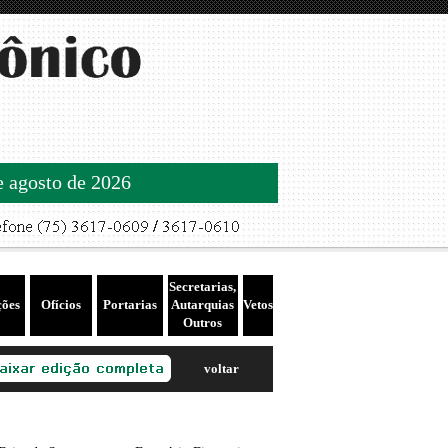
de agosto de 2026
Secretarias,
ções
Ofícios
Portarias
Autarquias
Vetos
Outros
voltar