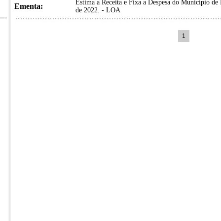
Estima a Receita e Fixa a Despesa do Município de 
Ementa:
de 2022. - LOA
1