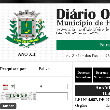
Feira
ANO XII
Pesquisar por
Palavra
Decretos
Decretos
Individuais
Normativos
de
a
Ano VII
Dat
LEI Nº 4.087, DE 
Órgão:
Gab