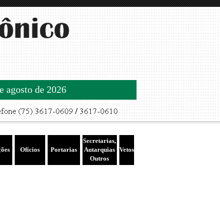
de agosto de 2026
Secretarias,
ções
Ofícios
Portarias
Autarquias
Vetos
Outros