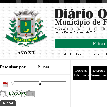
Feira d
ANO XII
Pesquisar por
Palavra
Decretos
Decretos
Individuais
Normativos
de
a