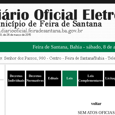
Feira de Santana, Bahia - sábado, 8 de 
Decretos
Decretos
Leis
Editais
Leis
Licita
Individuais
Normativos
Complementares
voltar
SEM ATOS OFICIAS