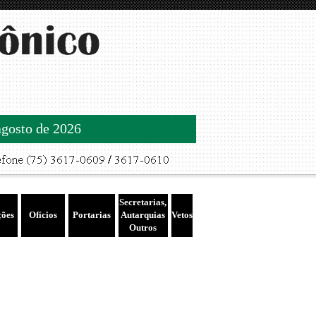
agosto de 2026
Secretarias,
ções
Ofícios
Portarias
Autarquias
Vetos
Outros