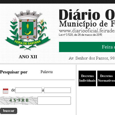
Feira 
ANO XII
Pesquisar por
Palavra
Decretos
Decretos
Individuais
Normativos
de
a