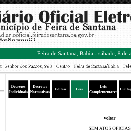
Feira de Santana, Bahia - sábado, 8 de 
Decretos
Decretos
Leis
Editais
Leis
Licita
Individuais
Normativos
Complementares
voltar
SEM ATOS OFICIAS