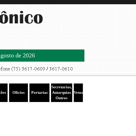
agosto de 2026
Secretarias,
ções
Ofícios
Portarias
Autarquias
Vetos
Outros