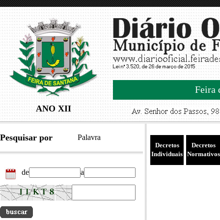
Feira 
ANO XII
Pesquisar por
Palavra
Decretos
Decretos
Individuais
Normativos
de
a