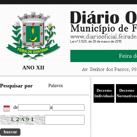
Feira d
ANO XII
Pesquisar por
Palavra
Decretos
Decretos
Individuais
Normativos
de
a