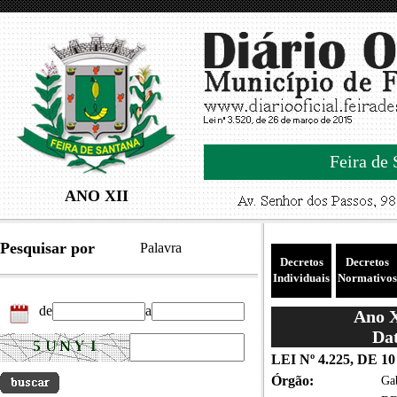
Feira de 
ANO XII
Pesquisar por
Palavra
Decretos
Decretos
Individuais
Normativos
de
a
Ano X
Dat
LEI Nº 4.225, DE 
Órgão:
Gab