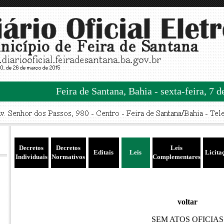
Feira de Santana, Bahia - sexta-feira, 7 
Decretos
Decretos
Leis
Editais
Leis
Licita
Individuais
Normativos
Complementares
voltar
SEM ATOS OFICIAS