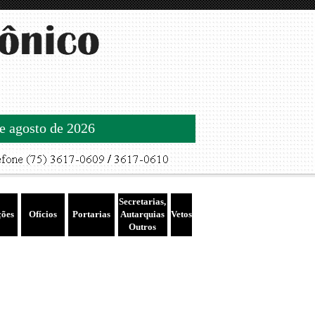
de agosto de 2026
Secretarias,
ções
Ofícios
Portarias
Autarquias
Vetos
Outros