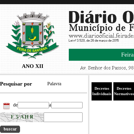
Feira
ANO XII
Pesquisar por
Palavra
Decretos
Decretos
Individuais
Normativos
de
a