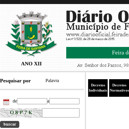
Feira d
ANO XII
Pesquisar por
Palavra
Decretos
Decretos
Individuais
Normativos
de
a