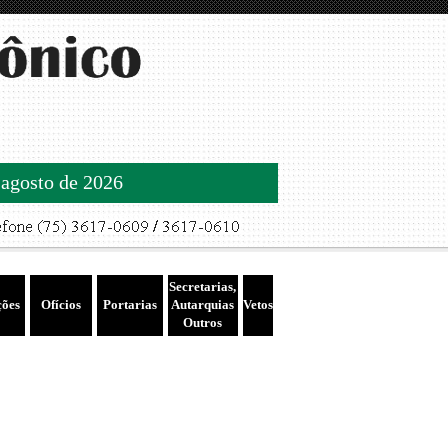
 agosto de 2026
Secretarias,
ções
Ofícios
Portarias
Autarquias
Vetos
Outros