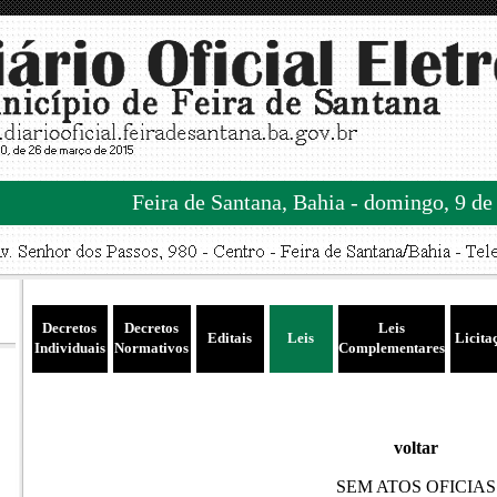
Feira de Santana, Bahia - domingo, 9 de
Decretos
Decretos
Leis
Editais
Leis
Licita
Individuais
Normativos
Complementares
voltar
SEM ATOS OFICIAS