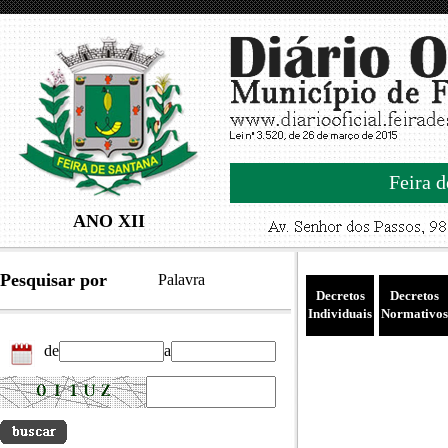
Feira d
ANO XII
Pesquisar por
Palavra
Decretos
Decretos
Individuais
Normativos
de
a