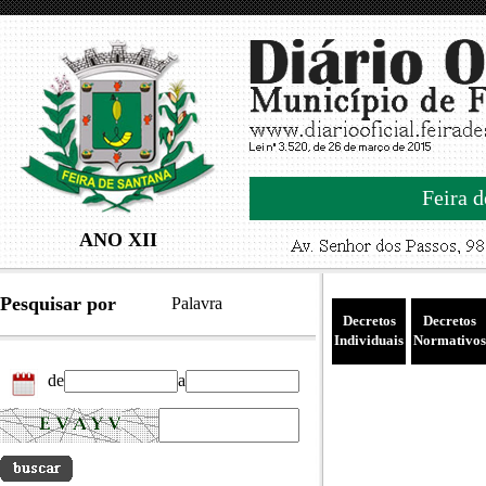
Feira d
ANO XII
Pesquisar por
Palavra
Decretos
Decretos
Individuais
Normativos
de
a