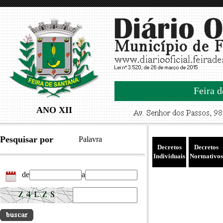
Feira d
ANO XII
Pesquisar por
Palavra
Decretos
Decretos
Individuais
Normativos
de
a