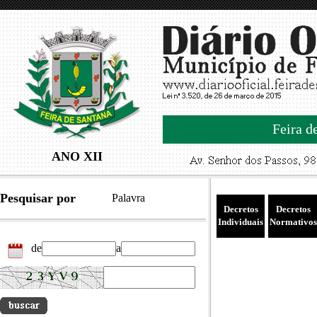
Feira d
ANO XII
Pesquisar por
Palavra
Decretos
Decretos
Individuais
Normativos
de
a