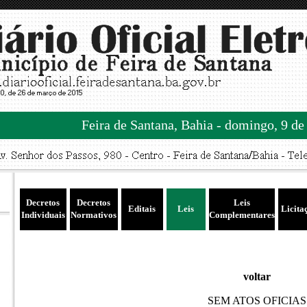
Feira de Santana, Bahia - domingo, 9 de
Decretos
Decretos
Leis
Editais
Leis
Licita
Individuais
Normativos
Complementares
voltar
SEM ATOS OFICIAS