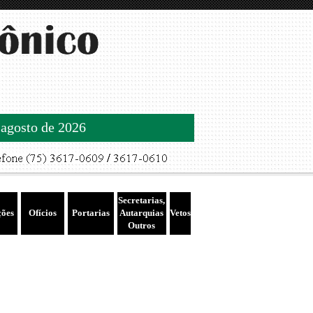
 agosto de 2026
Secretarias,
ções
Ofícios
Portarias
Autarquias
Vetos
Outros