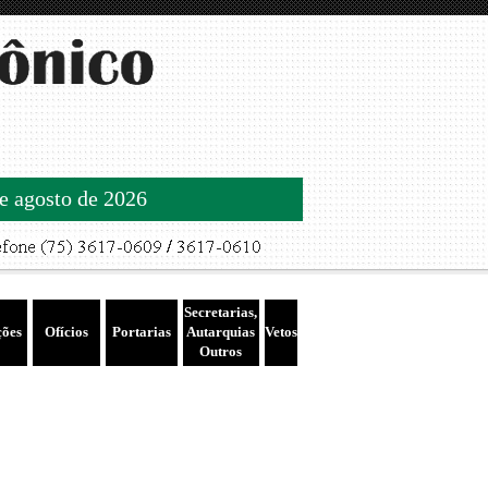
de agosto de 2026
Secretarias,
ções
Ofícios
Portarias
Autarquias
Vetos
Outros