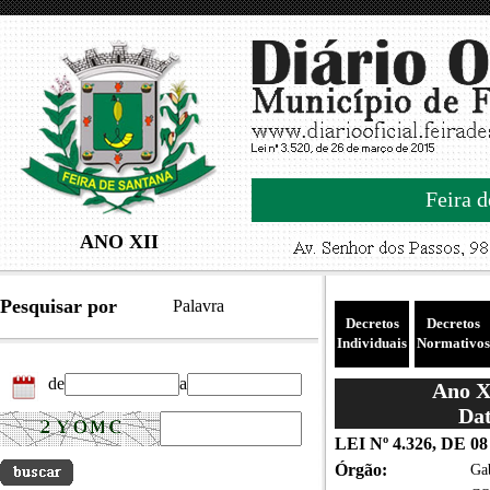
Feira d
ANO XII
Pesquisar por
Palavra
Decretos
Decretos
Individuais
Normativos
de
a
Ano XI
Dat
LEI Nº 4.326, DE 
Órgão:
Gab