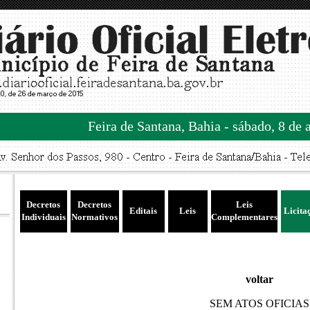
Feira de Santana, Bahia - sábado, 8 de 
Decretos
Decretos
Leis
Editais
Leis
Licita
Individuais
Normativos
Complementares
voltar
SEM ATOS OFICIAS