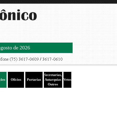
agosto de 2026
Secretarias,
ções
Ofícios
Portarias
Autarquias
Vetos
Outros